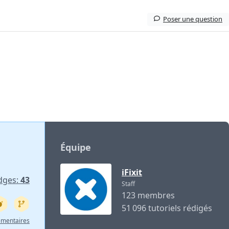
Poser une question
Équipe
iFixit
dges:
43
Staff
123 membres
51 096 tutoriels rédigés
émentaires