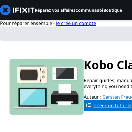
Réparez vos affaires
Communauté
Boutique
Pour réparer ensemble -
Je crée un compte
Kobo Cl
Repair guides, manual
everything you need t
Auteur :
Carsten Fra
Créer un tutoriel