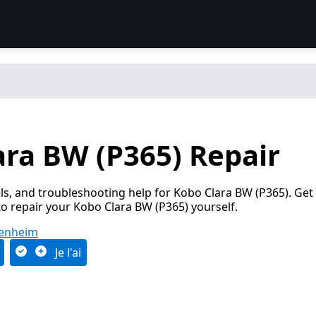
ara BW (P365) Repair
s, and troubleshooting help for Kobo Clara BW (P365). Get
o repair your Kobo Clara BW (P365) yourself.
uenheim
Je l'ai