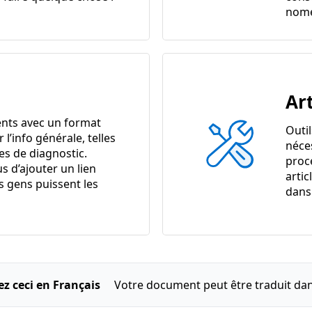
nome
Art
nts avec un format
Outi
r l’info générale, telles
néce
es de diagnostic.
proc
s d’ajouter un lien
artic
s gens puissent les
dans 
ez ceci en Français
Votre document peut être traduit dan