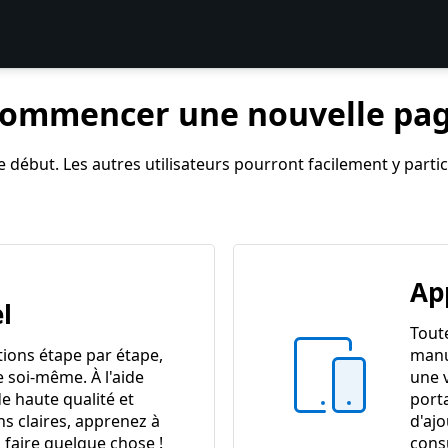
ommencer une nouvelle pa
 début. Les autres utilisateurs pourront facilement y partici
Ap
l
Tout
tions étape par étape,
manu
e soi-même. À l'aide
une 
e haute qualité et
port
ns claires, apprenez à
d'ajo
 faire quelque chose !
cons