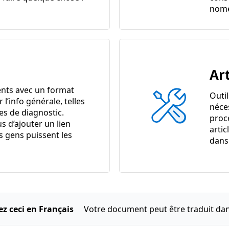
nome
Art
nts avec un format
Outi
r l’info générale, telles
néce
es de diagnostic.
proc
s d’ajouter un lien
artic
s gens puissent les
dans 
ez ceci en Français
Votre document peut être traduit dan