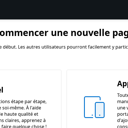
ommencer une nouvelle pa
 début. Les autres utilisateurs pourront facilement y partici
Ap
l
Tout
tions étape par étape,
manu
e soi-même. À l'aide
une 
e haute qualité et
port
ns claires, apprenez à
d'ajo
 faire quelque chose !
cons