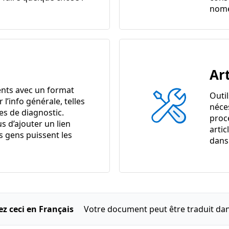
nome
Art
nts avec un format
Outi
r l’info générale, telles
néce
es de diagnostic.
proc
s d’ajouter un lien
artic
s gens puissent les
dans 
ez ceci en Français
Votre document peut être traduit dan