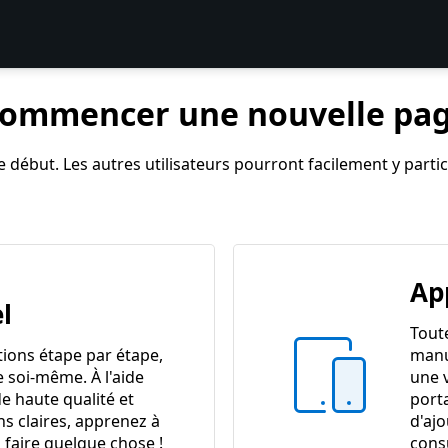
ommencer une nouvelle pa
 début. Les autres utilisateurs pourront facilement y partici
Ap
l
Tout
tions étape par étape,
manu
e soi-même. À l'aide
une 
e haute qualité et
port
ns claires, apprenez à
d'ajo
 faire quelque chose !
cons