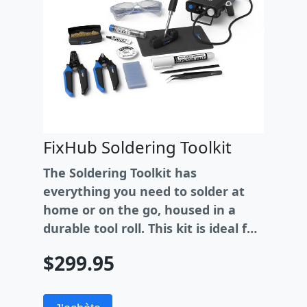
FixHub Soldering Toolkit
The Soldering Toolkit has
everything you need to solder at
home or on the go, housed in a
durable tool roll. This kit is ideal for
professionals and hobbyists alike,
$299.95
with high-quality tools designed for
precision and convenience.