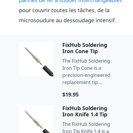
pour couvrir toutes les tâches, de la
microsoudure au dessoudage intensif.
FixHub Soldering
Iron Cone Tip
The FixHub Soldering
Iron Tip Cone is a
precision-engineered
replacement tip
designed for the
$19.95
FixHub Smart
Soldering Iron.
FixHub Soldering
Iron Knife 1.4 Tip
The FixHub Soldering
Iron Tip Knife 1.4 is a