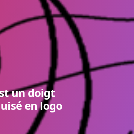
st un doigt
guisé en logo