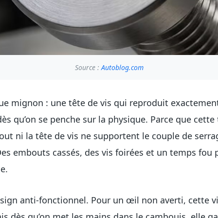
Source :
Autoblog.com
que mignon : une tête de vis qui reproduit exacteme
ès qu’on se penche sur la physique. Parce que cette tê
mbout ni la tête de vis ne supportent le couple de serr
 Des embouts cassés, des vis foirées et un temps fou
e.
sign anti-fonctionnel. Pour un œil non averti, cette v
 Mais dès qu’on met les mains dans le cambouis, elle ga