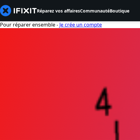
Réparez vos affaires
Communauté
Boutique
Pour réparer ensemble -
Je crée un compte