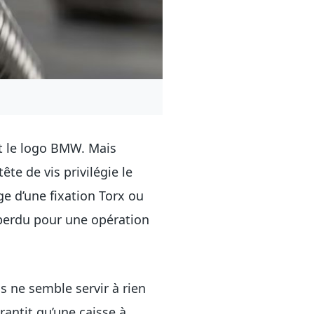
nt le logo BMW. Mais
te de vis privilégie le
age d’une fixation Torx ou
 perdu pour une opération
is ne semble servir à rien
rantit qu’une caisse à