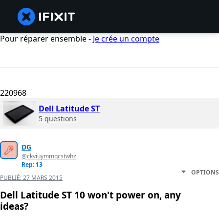
Pour réparer ensemble -
Je crée un compte
220968
Dell Latitude ST
5 questions
DG
@ckviuymmqcstwhz
Rep: 13
OPTIONS
PUBLIÉ:
27 MARS 2015
Dell Latitude ST 10 won't power on, any
ideas?