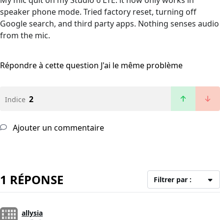
My mic quit on my Studio 6 LTE. it now only works in
speaker phone mode. Tried factory reset, turning off
Google search, and third party apps. Nothing senses audio
from the mic.
Répondre à cette question
J'ai le même problème
2
Indice
Ajouter un commentaire
1 RÉPONSE
Filtrer par :
allysia