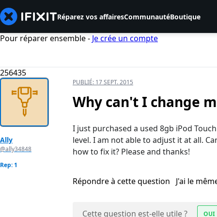
Réparez vos affaires
Communauté
Boutique
Pour réparer ensemble -
Je crée un compte
256435
PUBLIÉ:
17 SEPT. 2015
Why can't I change 
I just purchased a used 8gb iPod Touc
level. I am not able to adjust it at all
Ally
@ally34848
how to fix it? Please and thanks!
Rep: 1
Répondre à cette question
J'ai le mê
Cette question est-elle utile ?
OUI