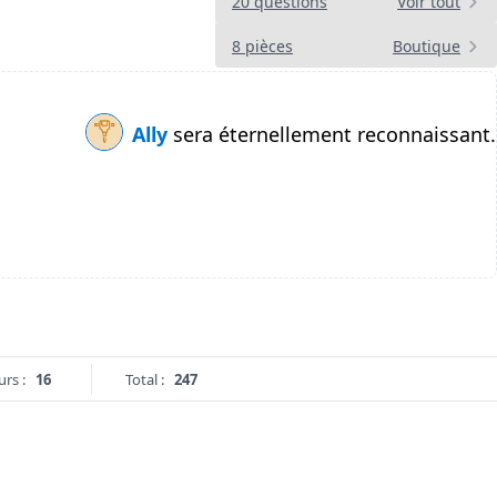
20 questions
Voir tout
8 pièces
Boutique
Ally
sera éternellement reconnaissant.
urs :
16
Total :
247