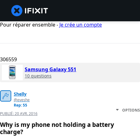
Pour réparer ensemble -
Je crée un compte
306559
Samsung Galaxy 551
10 questions
Shelly
@eveshe
Rep: 55
OPTIONS
PUBLIÉ:
20 AVR. 2016
Why is my phone not holding a battery
charge?