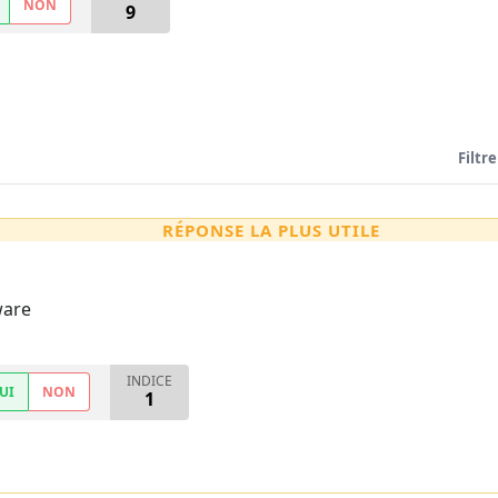
NON
9
Filtre
RÉPONSE LA PLUS UTILE
ware
INDICE
UI
NON
1