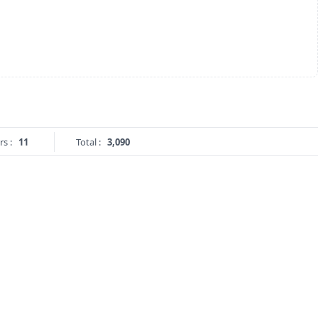
rs :
11
Total :
3,090