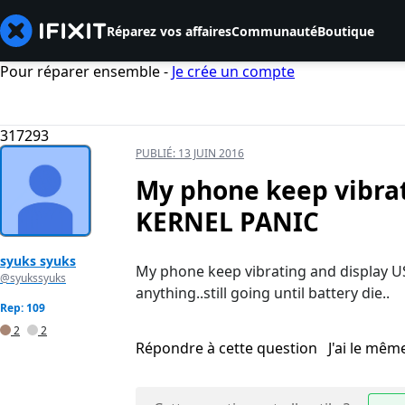
Réparez vos affaires
Communauté
Boutique
Pour réparer ensemble -
Je crée un compte
317293
PUBLIÉ:
13 JUIN 2016
My phone keep vibra
KERNEL PANIC
syuks syuks
My phone keep vibrating and display
@syukssyuks
anything..still going until battery die..
Rep: 109
2
2
Répondre à cette question
J'ai le mê