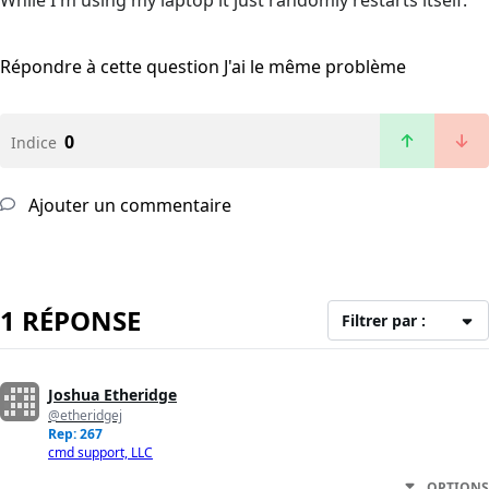
While I'm using my laptop it just randomly restarts itself.
Répondre à cette question
J'ai le même problème
0
Indice
Ajouter un commentaire
1 RÉPONSE
Filtrer par :
Joshua Etheridge
@etheridgej
Rep: 267
cmd support, LLC
OPTIONS