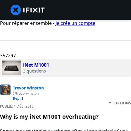
Pour réparer ensemble -
Je crée un compte
357297
iNet M1001
3 questions
Trevor Winston
@trevorwinston
Rep: 1
OPTIONS
PUBLIÉ:
1 DÉC. 2016
Why is my iNet M1001 overheating?