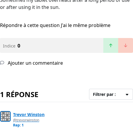
Sometimes my tablet overheats after a long period of use
or after using it in the sun.
Répondre à cette question
J'ai le même problème
0
Indice
Ajouter un commentaire
1 RÉPONSE
Filtrer par :
Trevor Winston
@trevorwinston
Rep: 1