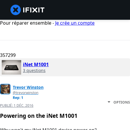
Pour réparer ensemble -
Je crée un compte
357299
iNet M1001
3 questions
Trevor Winston
@trevorwinston
Rep: 1
OPTIONS
PUBLIÉ:
1 DÉC. 2016
Powering on the iNet M1001