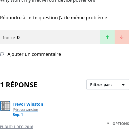
Why won't my iNet M1001 device power on?
Répondre à cette question
J'ai le même problème
0
Indice
Ajouter un commentaire
1 RÉPONSE
Filtrer par :
Trevor Winston
@trevorwinston
Rep: 1
OPTIONS
PUBLIÉ:
1 DÉC. 2016