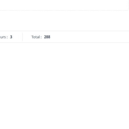
urs :
3
Total :
288