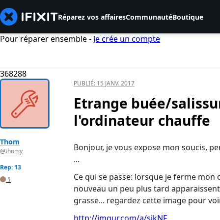
Réparez vos affaires
Communauté
Boutique
Pour réparer ensemble -
Je crée un compte
368288
PUBLIÉ:
15 JANV. 2017
Etrange buée/salissu
l'ordinateur chauffe
Thom
Bonjour, je vous expose mon soucis, pe
@thomy
...
Rep: 13
Ce qui se passe: lorsque je ferme mon o
1
nouveau un peu plus tard apparaissent 
grasse... regardez cette image pour voir
http://imgur.com/a/sjkNF