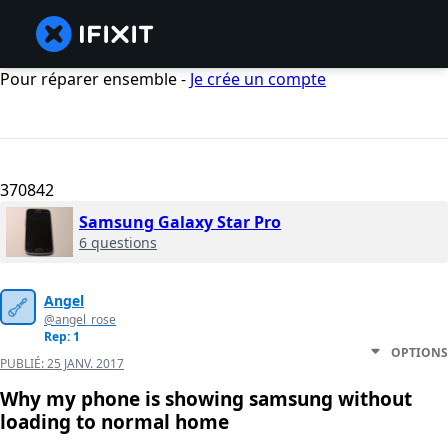
Pour réparer ensemble -
Je crée un compte
370842
Samsung Galaxy Star Pro
6 questions
Angel
@angel_rose
Rep: 1
OPTIONS
PUBLIÉ:
25 JANV. 2017
Why my phone is showing samsung without
loading to normal home