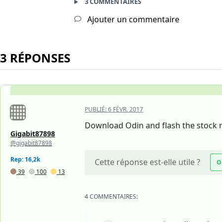
3 COMMENTAIRES
Ajouter un commentaire
3 RÉPONSES
PUBLIÉ:
6 FÉVR. 2017
Download Odin and flash the stock ro
Gigabit87898
@gigabit87898
Rep: 16,2k
Cette réponse est-elle utile ?
O
39
100
13
4 COMMENTAIRES: