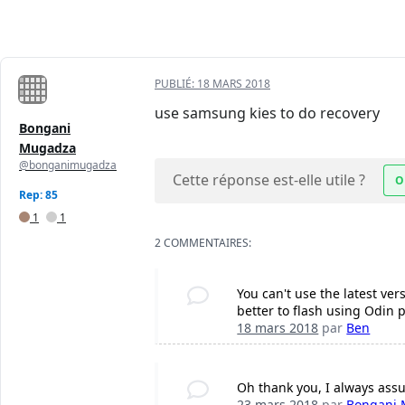
PUBLIÉ:
18 MARS 2018
use samsung kies to do recovery
Bongani
Mugadza
@bonganimugadza
Cette réponse est-elle utile ?
O
Rep: 85
1
1
2 COMMENTAIRES:
You can't use the latest ve
better to flash using Odin 
18 mars 2018
par
Ben
Oh thank you, I always ass
23 mars 2018
par
Bongani