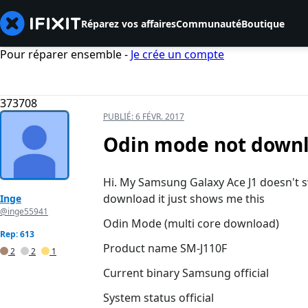
Réparez vos affaires
Communauté
Boutique
Pour réparer ensemble -
Je crée un compte
373708
PUBLIÉ:
6 FÉVR. 2017
Odin mode not down
Hi. My Samsung Galaxy Ace J1 doesn't 
download it just shows me this
Inge
@inge55941
Odin Mode (multi core download)
Rep: 613
Product name SM-J110F
2
2
1
Current binary Samsung official
System status official