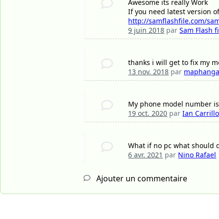
Awesome its really Work
If you need latest version of
http://samflashfile.com/sa
9 juin 2018
par
Sam Flash fi
thanks i will get to fix my
13 nov. 2018
par
maphanga
My phone model number is n
19 oct. 2020
par
Ian Carrill
What if no pc what should 
6 avr. 2021
par
Nino Rafael
Ajouter un commentaire