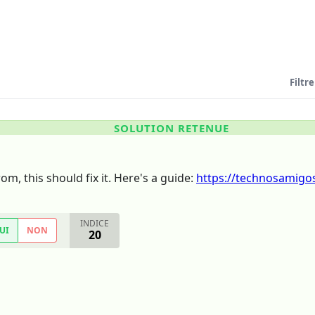
Filtre
SOLUTION RETENUE
m, this should fix it. Here's a guide:
https://technosamigo
INDICE
UI
NON
20