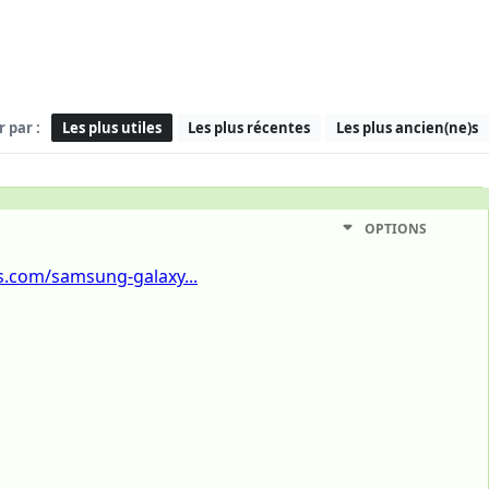
r par :
Les plus utiles
Les plus récentes
Les plus ancien(ne)s
OPTIONS
s.com/samsung-galaxy...