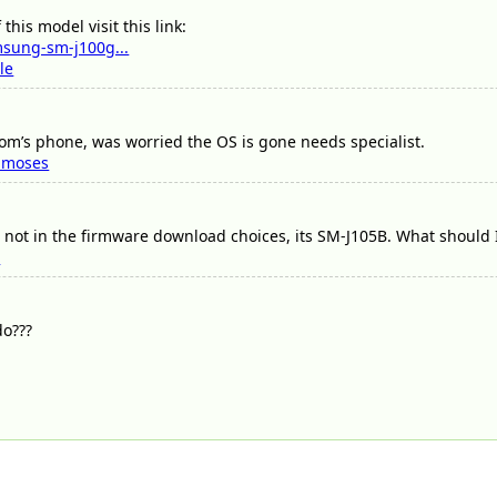
 this model visit this link:
msung-sm-j100g...
le
 mom’s phone, was worried the OS is gone needs specialist.
moses
ot in the firmware download choices, its SM-J105B. What should 
o
do???