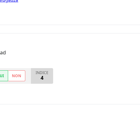
oad
INDICE
UI
NON
4