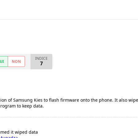
INDICE
UI
NON
7
rsion of Samsung Kies to flash firmware onto the phone. It also wi
program to keep data.
umed it wiped data
 Mugadza