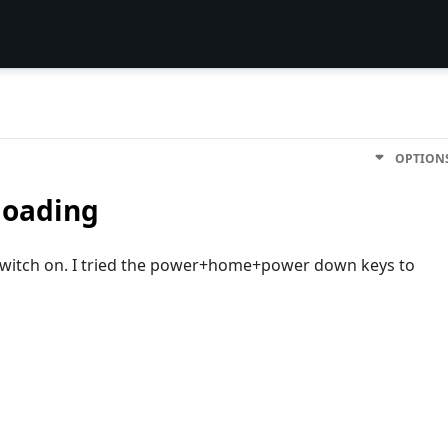
OPTION
loading
switch on. I tried the power+home+power down keys to