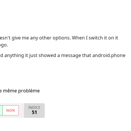
oesn't give me any other options. When I switch it on it
ogo.
load anything it just showed a message that android.phone
i le même problème
INDICE
NON
51