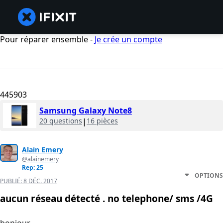
Pour réparer ensemble -
Je crée un compte
445903
Samsung Galaxy Note8
20 questions
|
16 pièces
Alain Emery
@alainemery
Rep: 25
OPTIONS
PUBLIÉ:
8 DÉC. 2017
aucun réseau détecté . no telephone/ sms /4G