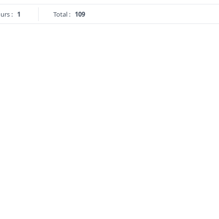
urs :
1
Total :
109