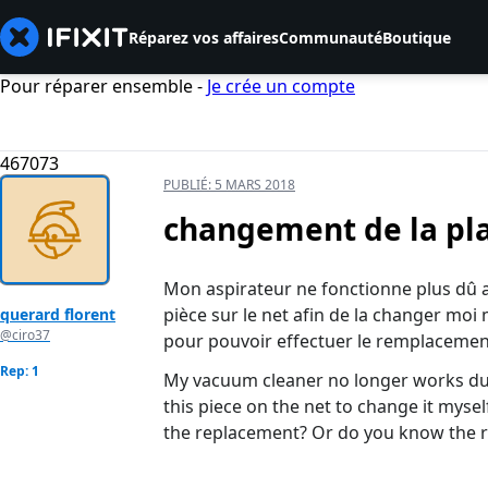
Réparez vos affaires
Communauté
Boutique
Pour réparer ensemble -
Je crée un compte
467073
PUBLIÉ:
5 MARS 2018
changement de la pl
Mon aspirateur ne fonctionne plus dû a 
pièce sur le net afin de la changer moi
querard florent
@ciro37
pour pouvoir effectuer le remplacemen
Rep: 1
My vacuum cleaner no longer works due
this piece on the net to change it myself
the replacement? Or do you know the 