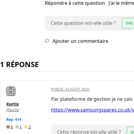
Répondre à cette question
J'ai le mê
Cette question est-elle utile ?
OUI
Ajouter un commentaire
1 RÉPONSE
PUBLIÉ:
23 AOÛT 2020
Par plateforme de gestion je ne sais 
Kurtix
https://www.samsungspares.co.uk/v
@kurtix
Rep: 414
8
1
2
Cette réponse est-elle utile ?
O