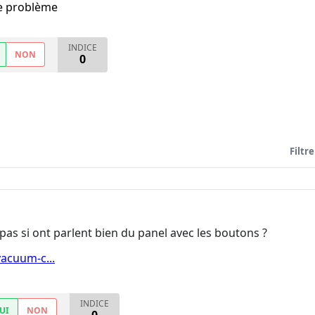
me problème
INDICE
NON
0
Filtre
pas si ont parlent bien du panel avec les boutons ?
acuum-c...
INDICE
UI
NON