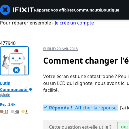
Réparez vos affaires
Communauté
Boutique
Pour réparer ensemble -
Je crée un compte
477940
PUBLIÉ:
20 AVR. 2018
Comment changer l'éc
Votre écran est une catastrophe ? Peu im
ou un LCD qui clignote, nous avons ici
Lutin
Communauté
facilité.
@lutin
Rep: 2,6k
Répondu !
Afficher la réponse
J'a
14
40
8
Cette question est-elle utile ?
OUI