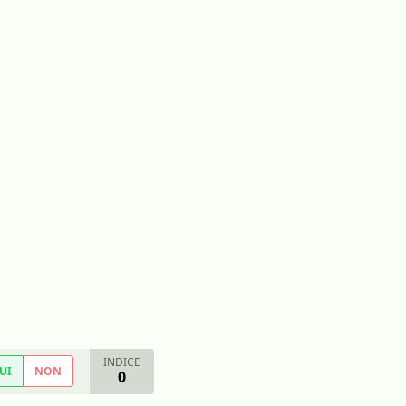
INDICE
UI
NON
0