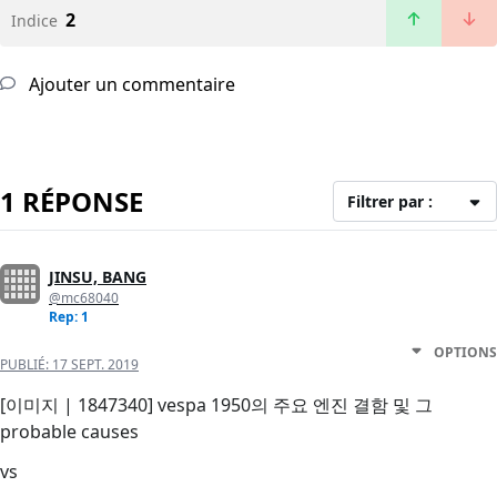
2
Indice
Ajouter un commentaire
1 RÉPONSE
Filtrer par :
JINSU, BANG
@mc68040
Rep: 1
OPTIONS
PUBLIÉ:
17 SEPT. 2019
[이미지 | 1847340] vespa 1950의 주요 엔진 결함 및 그
probable causes
vs