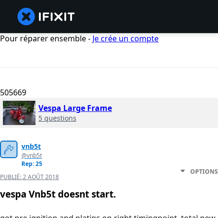
Pour réparer ensemble -
Je crée un compte
505669
Vespa Large Frame
5 questions
vnb5t
@vnb5t
Rep: 25
OPTIONS
PUBLIÉ:
2 AOÛT 2018
vespa Vnb5t doesnt start.