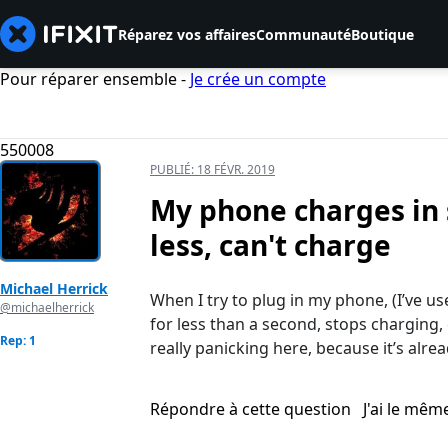
Réparez vos affaires
Communauté
Boutique
Pour réparer ensemble -
Je crée un compte
550008
PUBLIÉ:
18 FÉVR. 2019
My phone charges in s
less, can't charge
Michael Herrick
When I try to plug in my phone, (I’ve use
@michaelherrick
for less than a second, stops charging,
Rep: 1
really panicking here, because it’s alr
Répondre à cette question
J'ai le mê