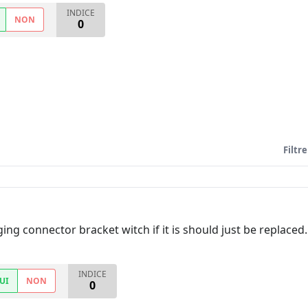
INDICE
NON
0
Filtre
ging connector bracket witch if it is should just be replaced.
INDICE
UI
NON
0