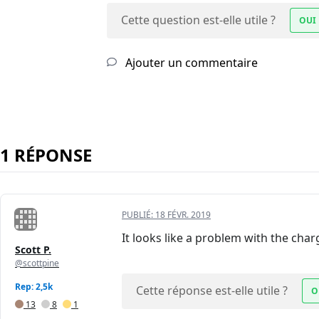
Cette question est-elle utile ?
OUI
Ajouter un commentaire
1 RÉPONSE
PUBLIÉ:
18 FÉVR. 2019
It looks like a problem with the char
Scott P.
@scottpine
Rep: 2,5k
Cette réponse est-elle utile ?
O
13
8
1