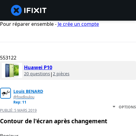
Pour réparer ensemble -
Je crée un compte
553122
Huawei P10
20 questions
|
2 pièces
Louis BENARD
@foxdloulou
Rep: 11
OPTIONS
PUBLIÉ:
5 MARS 2019
Contour de l'écran après changement