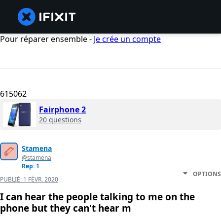
Pour réparer ensemble -
Je crée un compte
615062
Fairphone 2
20 questions
Stamena
@stamena
Rep: 1
OPTIONS
PUBLIÉ:
1 FÉVR. 2020
I can hear the people talking to me on the
phone but they can't hear m