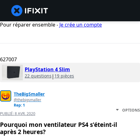
Pour réparer ensemble -
Je crée un compte
627007
PlayStation 4 Slim
22 questions
|
19 pièces
TheBigSmaller
@thebigsmaller
Rep: 1
OPTIONS
PUBLIÉ:
8 AVR. 2020
Pourquoi mon ventilateur PS4 s'éteint-il
après 2 heures?