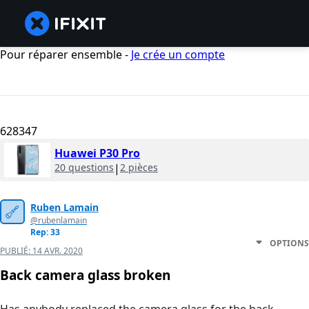
Pour réparer ensemble -
Je crée un compte
628347
Huawei P30 Pro
20 questions
|
2 pièces
Ruben Lamain
@rubenlamain
Rep: 33
OPTIONS
PUBLIÉ:
14 AVR. 2020
Back camera glass broken