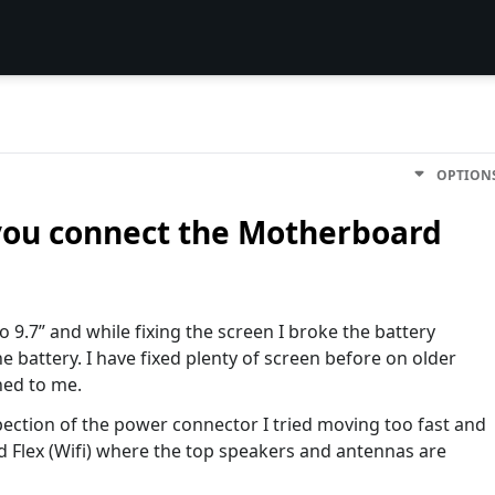
OPTION
you connect the Motherboard
9.7” and while fixing the screen I broke the battery
he battery. I have fixed plenty of screen before on older
ned to me.
pection of the power connector I tried moving too fast and
d Flex (Wifi) where the top speakers and antennas are