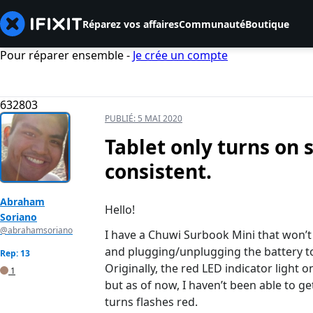
Réparez vos affaires
Communauté
Boutique
Pour réparer ensemble -
Je crée un compte
632803
PUBLIÉ:
5 MAI 2020
Tablet only turns on 
consistent.
Abraham
Hello!
Soriano
@abrahamsoriano
I have a Chuwi Surbook Mini that won’t t
and plugging/unplugging the battery to 
Rep: 13
Originally, the red LED indicator light o
1
but as of now, I haven’t been able to ge
turns flashes red.