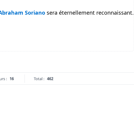
Abraham Soriano
sera éternellement reconnaissant.
urs :
16
Total :
462