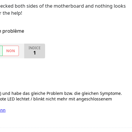
 checked both sides of the motherboard and nothing looks
r the help!
me problème
INDICE
NON
1
i!) und habe das gleiche Problem bzw. die gleichen Symptome.
rote LED lechtet / blinkt nicht mehr mit angeschlossenem
ann