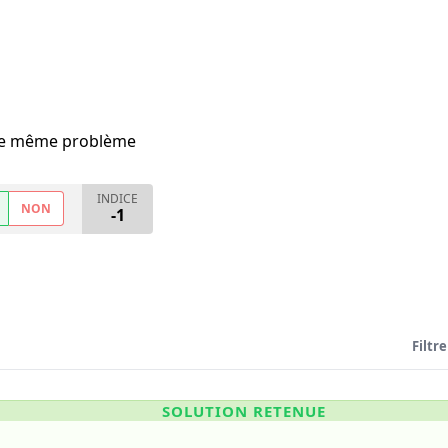
i le même problème
INDICE
NON
-1
Filtre
SOLUTION RETENUE