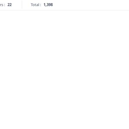
rs :
22
Total :
1,398