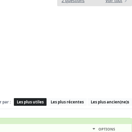
2 questions
Voir tout
r par :
Les plus utiles
Les plus récentes
Les plus ancien(ne)s
OPTIONS