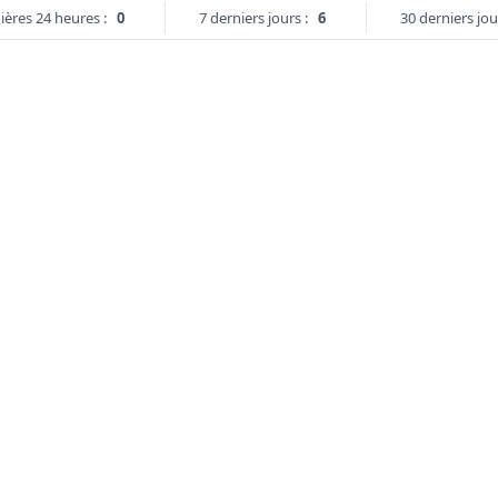
ières 24 heures :
0
7 derniers jours :
6
30 derniers jou