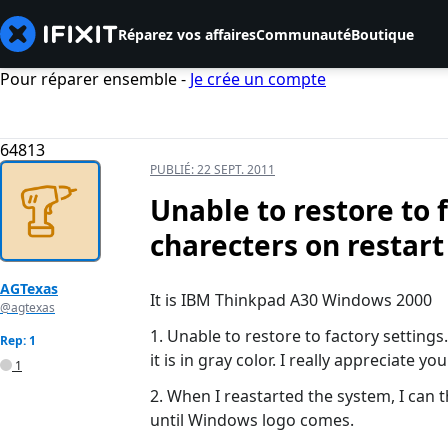
Réparez vos affaires
Communauté
Boutique
Pour réparer ensemble -
Je crée un compte
64813
PUBLIÉ:
22 SEPT. 2011
Unable to restore to 
charecters on restart
AGTexas
It is IBM Thinkpad A30 Windows 2000
@agtexas
1. Unable to restore to factory settings.
Rep: 1
it is in gray color. I really appreciate yo
1
2. When I reastarted the system, I can th
until Windows logo comes.