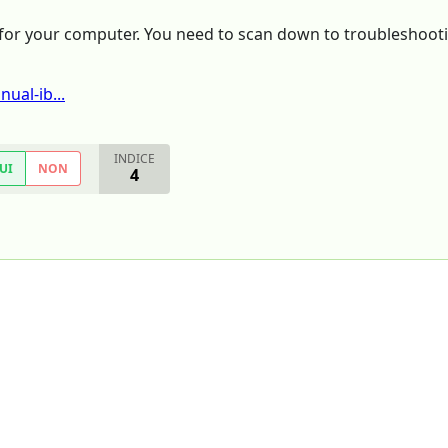
al for your computer. You need to scan down to troubleshoo
ual-ib...
INDICE
UI
NON
4