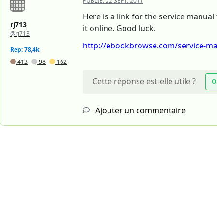
PUBLIÉ:
22 SEPT. 2011
Here is a link for the service manu
rj713
it online. Good luck.
@rj713
http://ebookbrowse.com/service-man
Rep: 78,4k
413
98
162
Cette réponse est-elle utile ?
O
Ajouter un commentaire