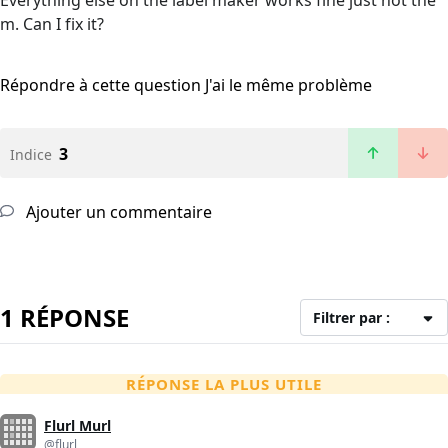
Everything else on the label maker works fine just not the
m. Can I fix it?
Répondre à cette question
J'ai le même problème
3
Indice
Ajouter un commentaire
1 RÉPONSE
Filtrer par :
RÉPONSE LA PLUS UTILE
Flurl Murl
@flurl