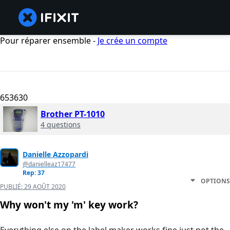
Pour réparer ensemble -
Je crée un compte
653630
Brother PT-1010
4 questions
Danielle Azzopardi
@danielleaz17477
Rep: 37
OPTIONS
PUBLIÉ:
29 AOÛT 2020
Why won't my 'm' key work?