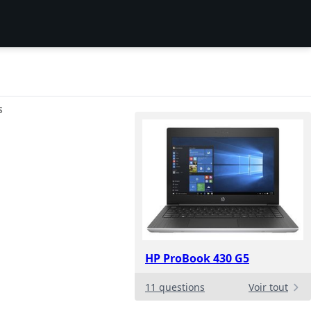
S
HP ProBook 430 G5
11 questions
Voir tout