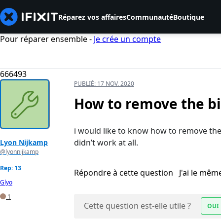
Réparez vos affaires
Communauté
Boutique
Pour réparer ensemble -
Je crée un compte
666493
PUBLIÉ:
17 NOV. 2020
How to remove the b
i would like to know how to remove the
didn’t work at all.
Lyon Nijkamp
@lyonnijkamp
Rep: 13
Répondre à cette question
J'ai le mê
Glyo
1
Cette question est-elle utile ?
OUI