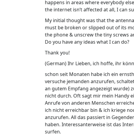
happens in areas where everybody else
the internet isn’t affected at all, I ca
My initial thought was that the antenn
must be broken or slipped out of its mo
the phone & unscrew the tiny screws a
Do you have any ideas what I can do?
Thank you!
(German) Ihr Lieben, ich hoffe, ihr kön
schon seit Monaten habe ich ein erns
versuche jemanden anzurufen, schaltet
an gutem Empfang angezeigt wurde) z
nicht durch. Oft sagt mir mein Handy ei
Anrufe von anderen Menschen erreichen
ich nicht erreichbar bin & ich kriege n
anzurufen. All das passiert in Gegen
haben. Interessanterweise ist das Inte
surfen.