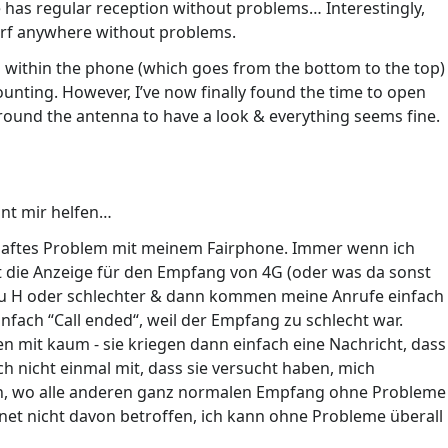
 has regular reception without problems… Interestingly,
n surf anywhere without problems.
a within the phone (which goes from the bottom to the top)
unting. However, I’ve now finally found the time to open
round the antenna to have a look & everything seems fine.
nnt mir helfen…
thaftes Problem mit meinem Fairphone. Immer wenn ich
 die Anzeige für den Empfang von 4G (oder was da sonst
u H oder schlechter & dann kommen meine Anrufe einfach
nfach “Call ended“, weil der Empfang zu schlecht war.
 mit kaum - sie kriegen dann einfach eine Nachricht, dass
och nicht einmal mit, dass sie versucht haben, mich
den, wo alle anderen ganz normalen Empfang ohne Probleme
rnet nicht davon betroffen, ich kann ohne Probleme überall