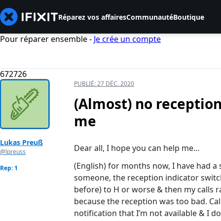
Réparez vos affaires
Communauté
Boutique
Pour réparer ensemble -
Je crée un compte
672726
PUBLIÉ:
27 DÉC. 2020
(Almost) no reception 
me
Lukas Preuß
Dear all, I hope you can help me…
@lpreuss
(English) for months now, I have had a 
Rep: 1
someone, the reception indicator swit
before) to H or worse & then my calls r
because the reception was too bad. Call
notification that I’m not available & I do