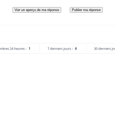
Voir un aperçu de ma réponse
Publier ma réponse
nières 24 heures :
1
7 derniers jours :
6
30 derniers jo