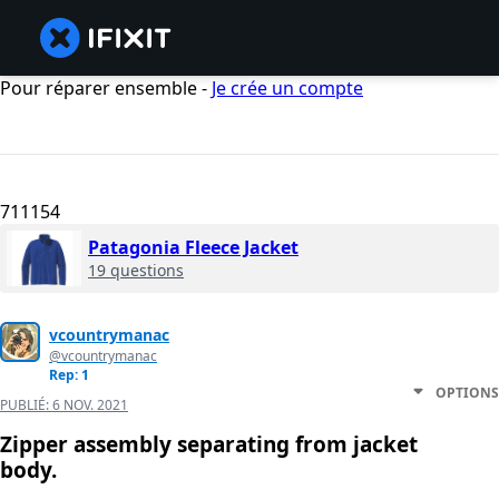
Pour réparer ensemble -
Je crée un compte
711154
Patagonia Fleece Jacket
19 questions
vcountrymanac
@vcountrymanac
Rep: 1
OPTIONS
PUBLIÉ:
6 NOV. 2021
Zipper assembly separating from jacket
body.