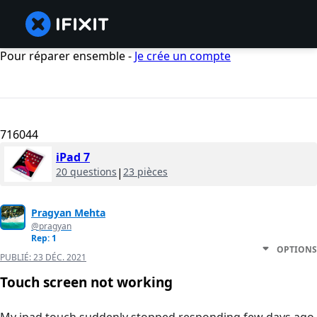
Pour réparer ensemble -
Je crée un compte
716044
iPad 7
20 questions
|
23 pièces
Pragyan Mehta
@pragyan
Rep: 1
OPTIONS
PUBLIÉ:
23 DÉC. 2021
Touch screen not working