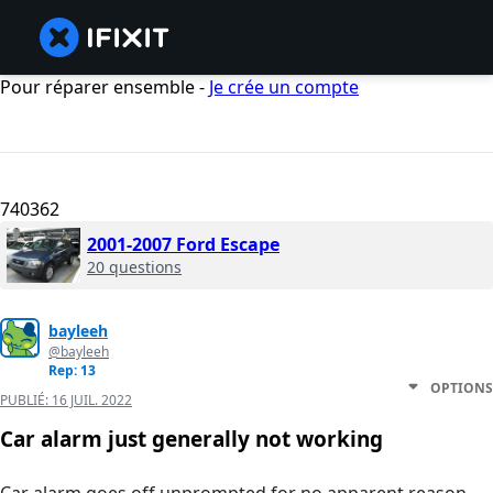
Pour réparer ensemble -
Je crée un compte
740362
2001-2007 Ford Escape
20 questions
bayleeh
@bayleeh
Rep: 13
OPTIONS
PUBLIÉ:
16 JUIL. 2022
Car alarm just generally not working