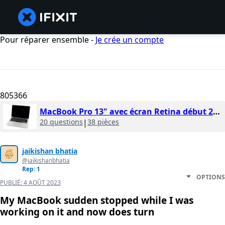
Pour réparer ensemble -
Je crée un compte
805366
MacBook Pro 13" avec écran Retina début 2013
20 questions
|
38 pièces
jaikishan bhatia
@jaikishanbhatia
Rep: 1
OPTIONS
PUBLIÉ:
4 AOÛT 2023
My MacBook sudden stopped while I was
working on it and now does turn