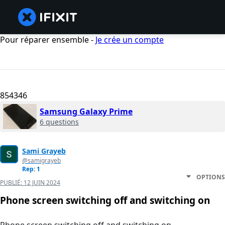
Pour réparer ensemble -
Je crée un compte
854346
Samsung Galaxy Prime
6 questions
Sami Grayeb
@samigrayeb
Rep: 1
OPTIONS
PUBLIÉ:
12 JUIN 2024
Phone screen switching off and switching on