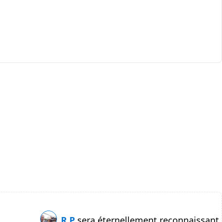
R P
sera éternellement reconnaissant.