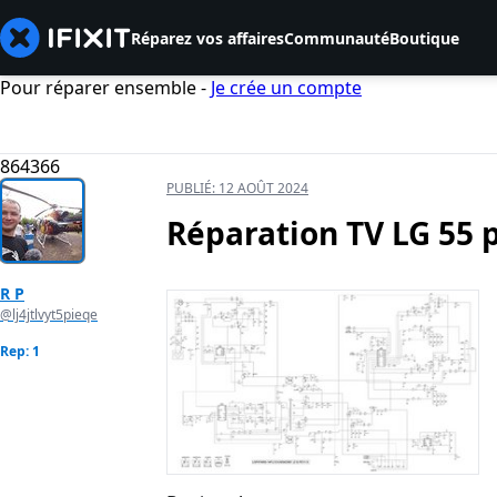
Réparez vos affaires
Communauté
Boutique
Pour réparer ensemble -
Je crée un compte
864366
PUBLIÉ:
12 AOÛT 2024
Réparation TV LG 55 
R P
@lj4jtlvyt5pieqe
Rep: 1