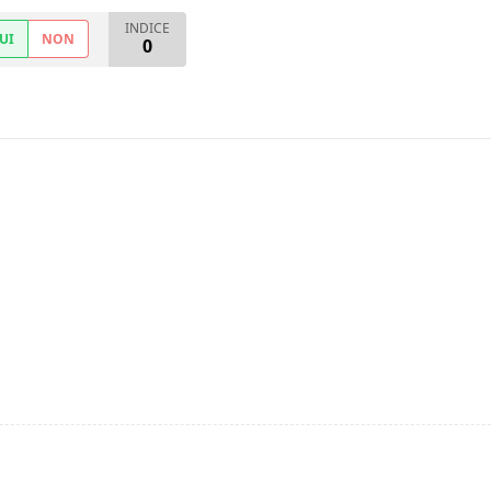
INDICE
UI
NON
0