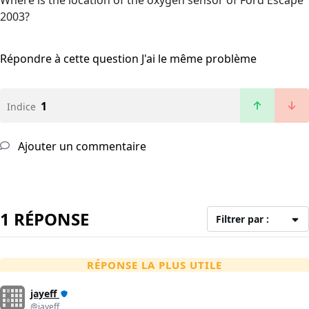
Where is the location of the oxygen sensor of Ford Escape
2003?
Répondre à cette question
J'ai le même problème
1
Indice
Ajouter un commentaire
1 RÉPONSE
Filtrer par :
RÉPONSE LA PLUS UTILE
jayeff
@jayeff