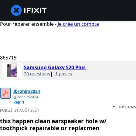
Pour réparer ensemble -
Je crée un compte
865715
Samsung Galaxy S20 Plus
20 questions
|
11 pièces
Ibrohim2024
@ibrohim2024
Rep: 1
OPTIONS
PUBLIÉ:
21 AOÛT 2024
this happen clean earspeaker hole w/
toothpick repairable or replacmen