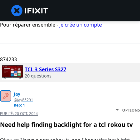
Pour réparer ensemble -
Je crée un compte
874233
TCL 3-Series S327
20 questions
Jay
@jay85291
Rep: 1
OPTIONS
PUBLIÉ:
20 OCT. 2024
Need help finding backlight for a tcl rokou tv