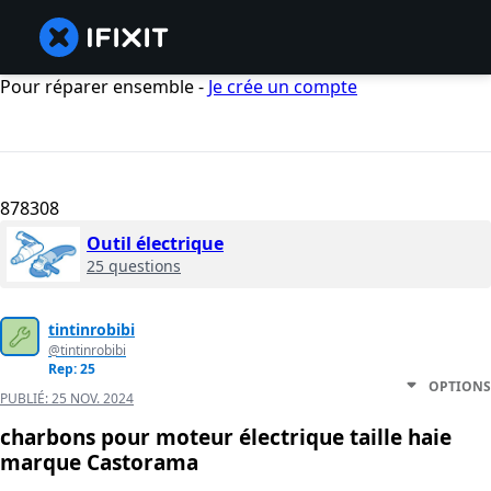
Pour réparer ensemble -
Je crée un compte
878308
Outil électrique
25 questions
tintinrobibi
@tintinrobibi
Rep: 25
OPTIONS
PUBLIÉ:
25 NOV. 2024
charbons pour moteur électrique taille haie
marque Castorama