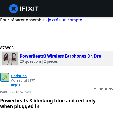
Pour réparer ensemble -
Je crée un compte
878805
PowerBeats3 Wireless Earphones Dr. Dre
20 questions
|
2 pièces
Christina
@christina86177
Rep: 1
OPTIONS
PUBLIÉ:
29 NOV. 2024
Powerbeats 3 blinking blue and red only
when plugged in