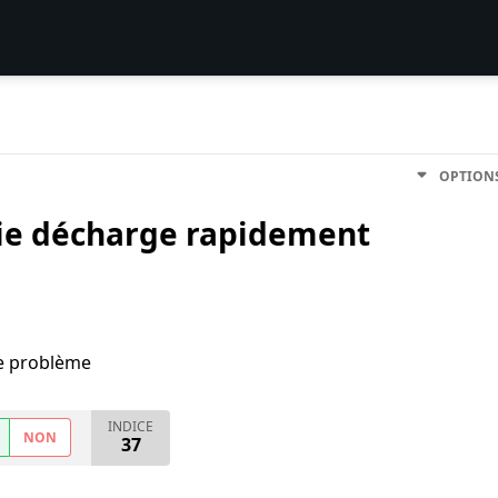
OPTION
ie décharge rapidement
me problème
INDICE
NON
37