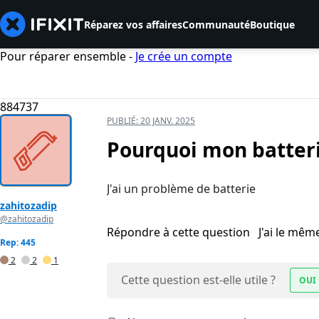
Réparez vos affaires
Communauté
Boutique
Pour réparer ensemble -
Je crée un compte
884737
PUBLIÉ:
20 JANV. 2025
Pourquoi mon batter
J'ai un problème de batterie
zahitozadip
@zahitozadip
Répondre à cette question
J'ai le mê
Rep: 445
2
2
1
Cette question est-elle utile ?
OUI