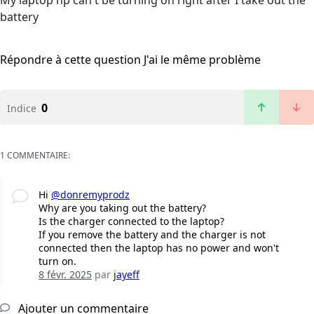
My laptop hp can't be turning on right after I take out the
battery
Répondre à cette question
J'ai le même problème
0
Indice
1 COMMENTAIRE:
Hi
@donremyprodz
Why are you taking out the battery?
Is the charger connected to the laptop?
If you remove the battery and the charger is not
connected then the laptop has no power and won't
turn on.
8 févr. 2025
par
jayeff
Ajouter un commentaire