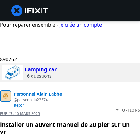
Pour réparer ensemble -
Je crée un compte
890762
Camping-car
16 questions
Personnel Alain Labbe
@personnela23574
Rep: 1
OPTIONS
PUBLIÉ:
10 MARS 2025
installer un auvent manuel de 20 pier sur un
vr