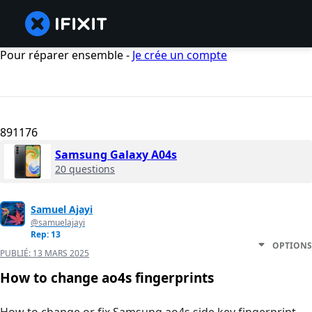
Pour réparer ensemble -
Je crée un compte
891176
Samsung Galaxy A04s
20 questions
Samuel Ajayi
@samuelajayi
Rep: 13
OPTIONS
PUBLIÉ:
13 MARS 2025
How to change ao4s fingerprints