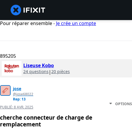
Pour réparer ensemble -
Je crée un compte
895205
Liseuse Kobo
24 questions
|
20 pièces
jose
@jose68022
Rep: 13
OPTIONS
PUBLIÉ:
8 AVR. 2025
cherche connecteur de charge de
remplacement