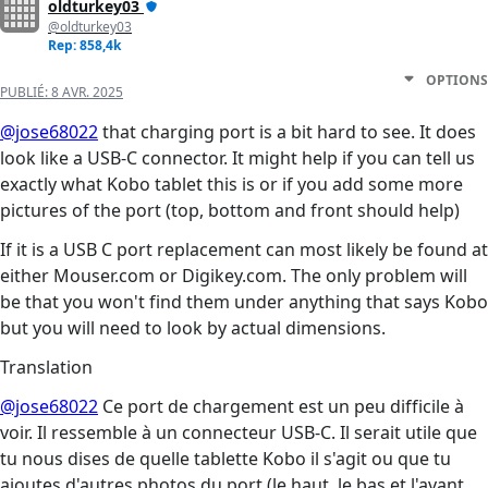
oldturkey03
@oldturkey03
Rep: 858,4k
OPTIONS
PUBLIÉ:
8 AVR. 2025
@jose68022
that charging port is a bit hard to see. It does
look like a USB-C connector. It might help if you can tell us
exactly what Kobo tablet this is or if you add some more
pictures of the port (top, bottom and front should help)
If it is a USB C port replacement can most likely be found at
either Mouser.com or Digikey.com. The only problem will
be that you won't find them under anything that says Kobo
but you will need to look by actual dimensions.
Translation
@jose68022
Ce port de chargement est un peu difficile à
voir. Il ressemble à un connecteur USB-C. Il serait utile que
tu nous dises de quelle tablette Kobo il s'agit ou que tu
ajoutes d'autres photos du port (le haut, le bas et l'avant