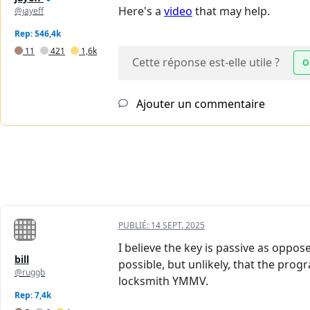
Here's a
video
that may help.
@jayeff
Rep: 546,4k
11
421
1,6k
Cette réponse est-elle utile ?
O
Ajouter un commentaire
PUBLIÉ:
14 SEPT. 2025
I believe the key is passive as opposed
bill
possible, but unlikely, that the prog
@ruggb
locksmith YMMV.
Rep: 7,4k