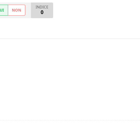
INDICE
UI
NON
0