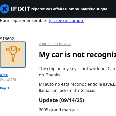
Réparez vos affaires
Communauté
Boutique
Pour réparer ensemble -
Je crée un compte
916602
PUBLIÉ:
10 SEPT. 2025
My car is not recogni
The chip on my key is not working. Can 
on. Thanks.
Alex
@alex99751
Mi auto no esta reconociendo la llave.E
Rep: 1
llamar un locksmith? Gracias
Update (09/14/25)
2005 grand marquis