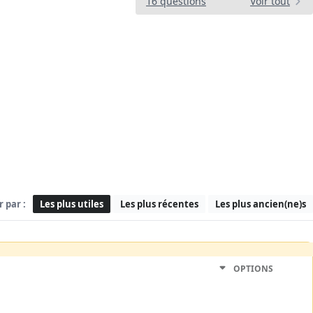
16 questions
Voir tout
r par :
Les plus utiles
Les plus récentes
Les plus ancien(ne)s
OPTIONS