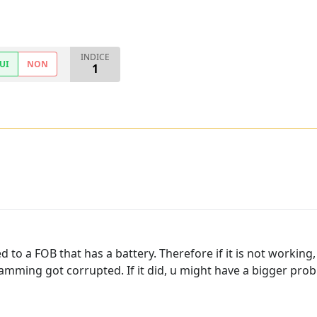
INDICE
UI
NON
1
 to a FOB that has a battery. Therefore if it is not working, t
ramming got corrupted. If it did, u might have a bigger prob