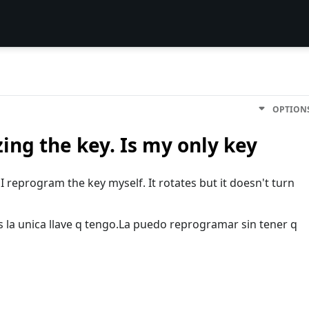
OPTION
zing the key. Is my only key
I reprogram the key myself. It rotates but it doesn't turn
s la unica llave q tengo.La puedo reprogramar sin tener q