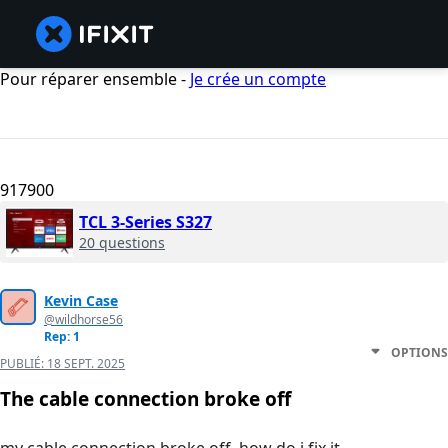
Pour réparer ensemble -
Je crée un compte
917900
TCL 3-Series S327
20 questions
Kevin Case
@wildhorse56
Rep: 1
OPTIONS
PUBLIÉ:
18 SEPT. 2025
The cable connection broke off